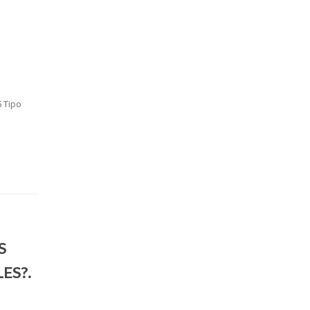
5 Tipo
S
ES?.