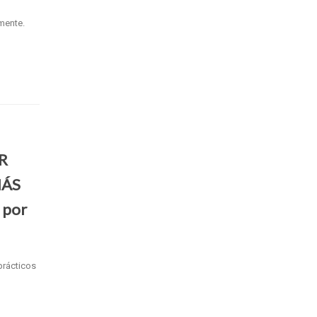
mente.
R
MÁS
 por
prácticos