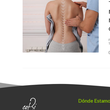
T
Dónde Estam