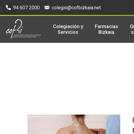
94 607 2000
colegio@cofbizkaia.net
Colegiación y
Farmacias
Q
Servicios
Bizkaia