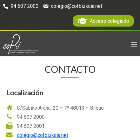
94 607 2000
colegio@cofbizkaia.net
Acceso colegiado
CONTACTO
Localización
C/Sabino Arana, 20 – 7º 48013 – Bilbao
94 607 2000
94 607 2001
colegio@cofbizkaia.net