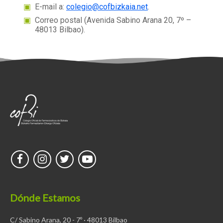
E-mail a:
colegio@cofbizkaia.net
.
Correo postal (Avenida Sabino Arana 20, 7º –
48013 Bilbao).
Dónde Estamos
C/ Sabino Arana, 20 - 7º · 48013 Bilbao