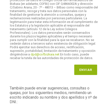
protección de datos el Colegio Oficial de Farmacéuticos de
Bizkaia (en adelante, COFBi) con CIF Q4866002A y dirección
C/Sabino Arana, 20 - 7º - 48013 – Bilbao como responsable del
tratamiento, recoge y trata sus datos personales con la
finalidad de gestionar la atención a consultas, quejas y
reclamaciones realizadas por personas particulares. La
legitimación para tratar esta información es el cumplimiento de
los Estatutos y la legislación aplicable al responsable del
tratamiento (artículo 12 de la Ley sobre Colegios
Profesionales). Los datos personales serán conservados
durante los plazos legales aplicables y el tiempo necesario
para cumplir con la finalidad para la que se recabaron. No se
cederán datos a terceros salvo existencia de obligación legal.
Podrá ejercitar sus derechos de acceso, rectificación,
supresión, portabilidad, limitación de tratamiento y oposición
dirigiéndose a
dpd@cofbizkaia.net
En todo caso, puede
recabar la tutela de las autoridades de protección de datos.
ENVIAR
También puede enviar sugerencias, consultas o
quejas, por los siguientes medios, remitiendo un
escrito indicando su nombre y dos apellidos y nº de
DNI.: