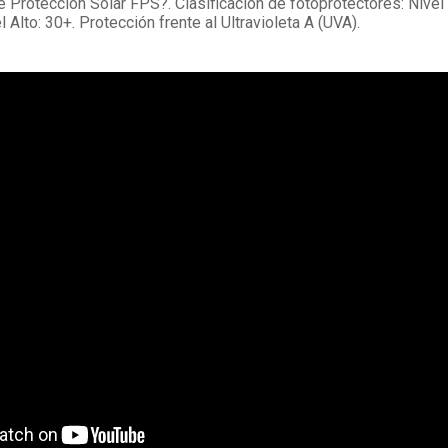
e Protección Solar FPS?. Clasificación de fotoprotectores: Nivel 
 Alto: 30+. Protección frente al Ultravioleta A (UVA).