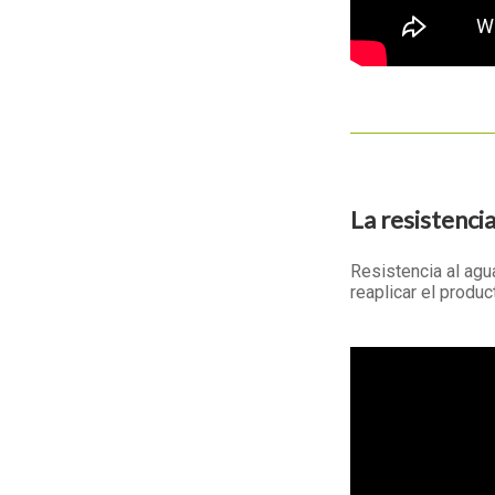
La resistenci
Resistencia al agu
reaplicar el produ