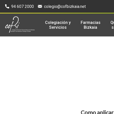
94 607 2000
colegio@cofbizkaia.net
Colegiación y
Farmacias
Q
Servicios
Bizkaia
Como aplicar 